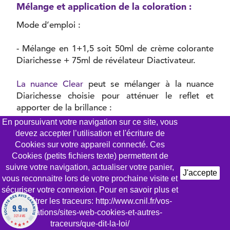
Mélange et application de la coloration :
Mode d’emploi :
- Mélange en 1+1,5 soit 50ml de crème colorante
Diarichesse + 75ml de révélateur Diactivateur.
La nuance Clear
peut se mélanger à la nuance
Diarichesse choisie pour atténuer le reflet et
apporter de la brillance :
En poursuivant votre navigation sur ce site, vous
- ¼ de Clear + ¾ de nuance Dialight ou ½ de
devez accepter l’utilisation et l'écriture de
Clear + ½ de nuance Dia light avec 75ml de
Cookies sur votre appareil connecté. Ces
révélateur Diactivateur.
Cookies (petits fichiers texte) permettent de
suivre votre navigation, actualiser votre panier,
J'accepte
Choix du révélateur :
vous reconnaitre lors de votre prochaine visite et
sécuriser votre connexion. Pour en savoir plus et
paramétrer les traceurs: http://www.cnil.fr/vos-
-
Diactivateur 9 volumes
(2,7%) : pour couvrir
9.9
/10
obligations/sites-web-cookies-et-autres-
jusqu’à 30% les cheveux blancs, foncer et
327 AVIS
traceurs/que-dit-la-loi/
apporter une teinte ou un reflet sur la même