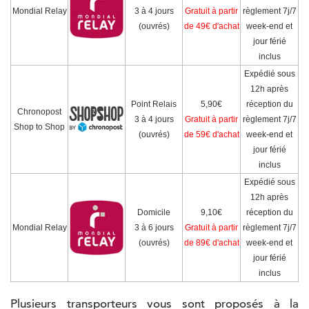
Mondial Relay
3 à 4 jours
Gratuit à partir
règlement 7j/7
(ouvrés)
de 49€ d'achat
week-end et
jour férié
inclus
Expédié sous
12h après
Point Relais
5,90€
réception du
Chronopost
3 à 4 jours
Gratuit à partir
règlement 7j/7
Shop to Shop
(ouvrés)
de 59€ d'achat
week-end et
jour férié
inclus
Expédié sous
12h après
Domicile
9,10€
réception du
Mondial Relay
3 à 6 jours
Gratuit à partir
règlement 7j/7
(ouvrés)
de 89€ d'achat
week-end et
jour férié
inclus
Plusieurs transporteurs vous sont proposés à la