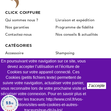
CLICK COIFFURE
Qui sommes nous ?
Livraison et expédition
Nos garanties
Programme de fidélité
Contactez-nous
Nos conseils & actualités
CATÉGORIES
Accessoire
Shampoing
Coloration & décoloration
Produit de coiffage
En poursuivant votre navigation sur ce site, vous
devez accepter l’utilisation et l'écriture de
Oxydant & révélateur
Soin & masque
Cookies sur votre appareil connecté. Ces
Permanente & Lissage
Cookies (petits fichiers texte) permettent de
suivre votre navigation, actualiser votre panier,
J'accepte
vous reconnaitre lors de votre prochaine visite et
sécuriser votre connexion. Pour en savoir plus et
© CLICK COIFFURE 2026 - Tous droits réservés
paramétrer les traceurs: http://www.cnil.fr/vos-
9.9
/10
Mentions légales
Conditions Générales de Vente
obligations/sites-web-cookies-et-autres-
327 AVIS
Gestion des Cookies
Politique de confidentialité
traceurs/que-dit-la-loi/