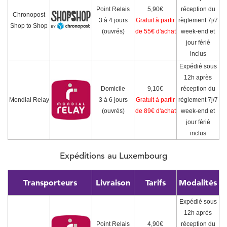
Point Relais
5,90€
réception du
Chronopost
3 à 4 jours
Gratuit à partir
règlement 7j/7
Shop to Shop
(ouvrés)
de 55€ d'achat
week-end et
jour férié
inclus
Expédié sous
12h après
Domicile
9,10€
réception du
Mondial Relay
3 à 6 jours
Gratuit à partir
règlement 7j/7
(ouvrés)
de 89€ d'achat
week-end et
jour férié
inclus
Expéditions au Luxembourg
Transporteurs
Livraison
Tarifs
Modalités
Expédié sous
12h après
Point Relais
4,90€
réception du