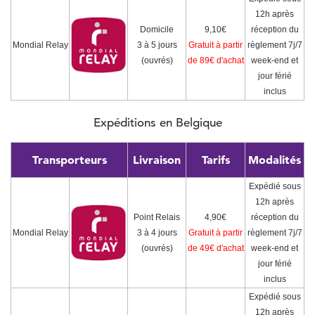
12h après
Domicile
9,10€
réception du
Mondial Relay
3 à 5 jours
Gratuit à partir
règlement 7j/7
(ouvrés)
de 89€ d'achat
week-end et
jour férié
inclus
Expéditions en Belgique
Transporteurs
Livraison
Tarifs
Modalités
Expédié sous
12h après
Point Relais
4,90€
réception du
Mondial Relay
3 à 4 jours
Gratuit à partir
règlement 7j/7
(ouvrés)
de 49€ d'achat
week-end et
jour férié
inclus
Expédié sous
12h après