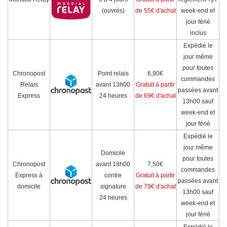
(ouvrés)
de 55€ d'achat
week-end et
jour férié
inclus
Expédié le
jour même
pour toutes
Chronopost
Point relais
6,90€
commandes
Relais
avant 13h00
Gratuit à partir
passées avant
Express
24 heures
de 69€ d'achat
13h00 sauf
week-end et
jour férié
Expédié le
jour même
Domicile
pour toutes
Chronopost
avant 18h00
7,50€
commandes
Express à
contre
Gratuit à partir
passées avant
domicile
signature
de 79€ d'achat
13h00 sauf
24 heures
week-end et
jour férié