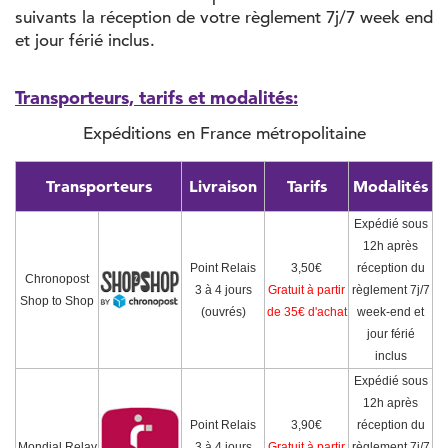
suivants la réception de votre règlement 7j/7 week end
et jour férié inclus.
Transporteurs, tarifs et modalités:
Expéditions en France métropolitaine
Transporteurs
Livraison
Tarifs
Modalités
Expédié sous
12h après
Point Relais
3,50€
réception du
Chronopost
3 à 4 jours
Gratuit à partir
règlement 7j/7
Shop to Shop
(ouvrés)
de 35€ d'achat
week-end et
jour férié
inclus
Expédié sous
12h après
Point Relais
3,90€
réception du
Mondial Relay
3 à 4 jours
Gratuit à partir
règlement 7j/7