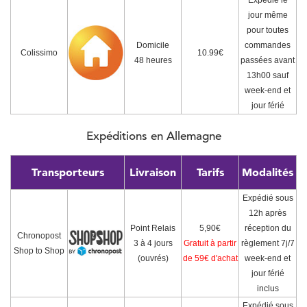
Expédié le
jour même
pour toutes
Domicile
commandes
Colissimo
10.99€
48 heures
passées avant
13h00 sauf
week-end et
jour férié
Expéditions en Allemagne
Transporteurs
Livraison
Tarifs
Modalités
Expédié sous
12h après
Point Relais
5,90€
réception du
Chronopost
3 à 4 jours
Gratuit à partir
règlement 7j/7
Shop to Shop
(ouvrés)
de 59€ d'achat
week-end et
jour férié
inclus
Expédié sous