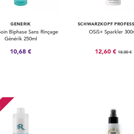
GENERIK
SCHWARZKOPF PROFES
Soin Biphase Sans Rinçage
OSiS+ Sparkler 300
Générik 250ml
10,68 €
12,60 €
18,00 €
O