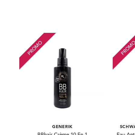
PROMO
PROM
GENERIK
SCHWA
BBhair Crème 10 En 1
Eau Ant