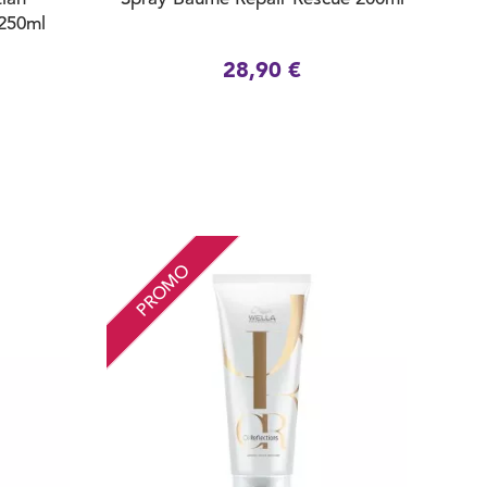
 250ml
28,90 €
PROMO