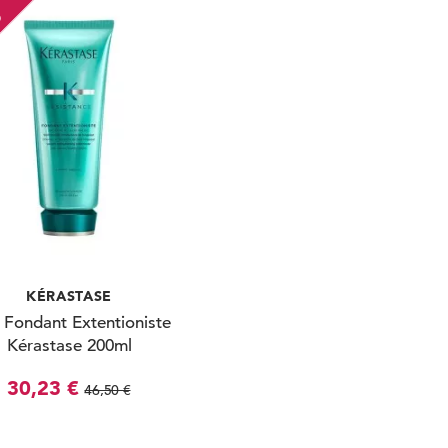
O
KÉRASTASE
 Fondant Extentioniste
Kérastase 200ml
30,23 €
46,50 €