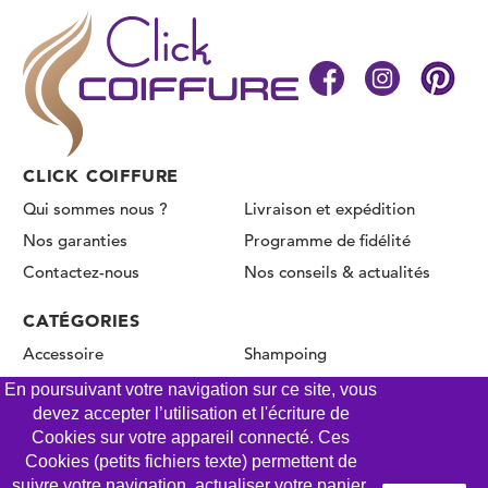
CLICK COIFFURE
Qui sommes nous ?
Livraison et expédition
Nos garanties
Programme de fidélité
Contactez-nous
Nos conseils & actualités
CATÉGORIES
Accessoire
Shampoing
Coloration & décoloration
Produit de coiffage
En poursuivant votre navigation sur ce site, vous
devez accepter l’utilisation et l'écriture de
Oxydant & révélateur
Soin & masque
Cookies sur votre appareil connecté. Ces
Permanente & Lissage
Cookies (petits fichiers texte) permettent de
suivre votre navigation, actualiser votre panier,