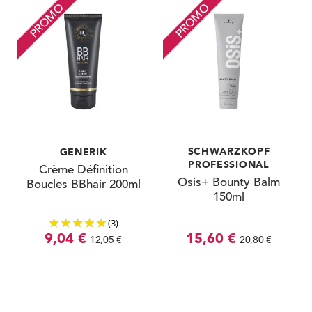
PROMO
PROMO
SCHWARZKOPF
GENERIK
PROFESSIONAL
Crème Définition
Osis+ Bounty Balm
Boucles BBhair 200ml
150ml
(3)
9,04 €
15,60 €
12,05 €
20,80 €