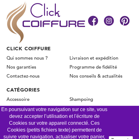
CLICK COIFFURE
Qui sommes nous ?
Livraison et expédition
Nos garanties
Programme de fidélité
Contactez-nous
Nos conseils & actualités
CATÉGORIES
Accessoire
Shampoing
Coloration & décoloration
Produit de coiffage
En poursuivant votre navigation sur ce site, vous
devez accepter l’utilisation et l'écriture de
Oxydant & révélateur
Soin & masque
Cookies sur votre appareil connecté. Ces
Permanente & Lissage
Cookies (petits fichiers texte) permettent de
suivre votre navigation, actualiser votre panier,