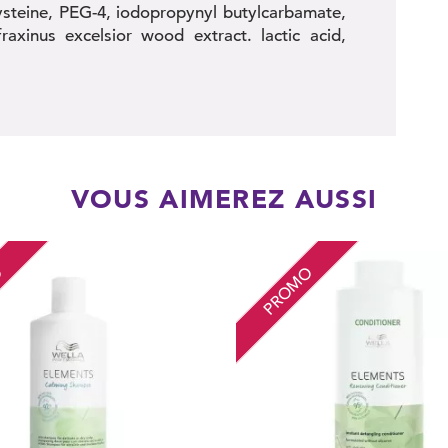
 cysteine, PEG-4, iodopropynyl butylcarbamate,
fraxinus excelsior wood extract. lactic acid,
VOUS AIMEREZ AUSSI
O
PROMO