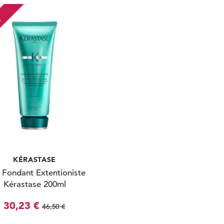
O
KÉRASTASE
 Fondant Extentioniste
Kérastase 200ml
30,23 €
46,50 €