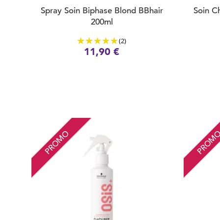
Spray Soin Biphase Blond BBhair
Soin C
200ml
(2)
11,90 €
PROMO
PROM