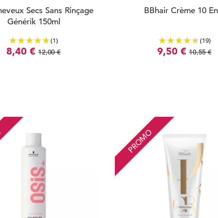
heveux Secs Sans Rinçage
BBhair Crème 10 En
Générik 150ml
(1)
(19)
8,40 €
9,50 €
12,00 €
10,55 €
O
PROMO