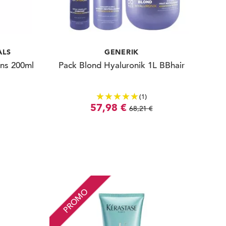
ALS
GENERIK
ons 200ml
Pack Blond Hyaluronik 1L BBhair
(1)
57,98 €
68,21 €
PROMO