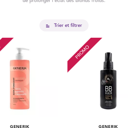
de prolonger l'éclat des blonds froids.
Trier et filtrer
O
PROMO
GENERIK
GENERIK