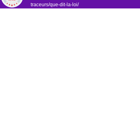
AJOUTER AU PANIER
traceurs/que-dit-la-loi/
Marchand approuvé par la Société des Avis Garantis,
cliquez ici pour vérifier
.
CLICK COIFFURE
Qui sommes nous ?
Livraison et expédition
Nos garanties
Programme de fidélité
Contactez-nous
Nos conseils & actualités
CATÉGORIES
Accessoire
Shampoing
Coloration & décoloration
Produit de coiffage