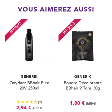
VOUS AIMEREZ AUSSI
PROMO
PROMO
GENERIK
GENERIK
Oxydant BBhair Plex
Poudre Décolorante
20V 250ml
BBhair 9 Tons 30g
(2)
1,80 €
3,00 €
2,94 €
4,53 €