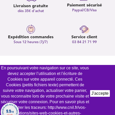
Paiement sécurisé
Livraison gratuite
Paypal/CB/Visa
dès 35€ d’achat
Expédition commandes
Service client
Sous 12 heures (7j/7)
03 84 21 71 99
Soyez les premiers à recevoir nos offres et actualités
En poursuivant votre navigation sur ce site, vous
notre newsletter
devez accepter l’utilisation et l'écriture de
en vous inscrivant à
Cookies sur votre appareil connecté. Ces
Cookies (petits fichiers texte) permettent de
suivre votre navigation, actualiser votre panier,
J'accepte
vous reconnaitre lors de votre prochaine visite et
sécuriser votre connexion. Pour en savoir plus et
paramétrer les traceurs: http://www.cnil.fr/vos-
9.9
/10
obligations/sites-web-cookies-et-autres-
327 AVIS