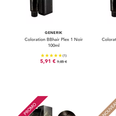
GENERIK
Coloration BBhair Plex 1 Noir
Colorat
100ml
(1)
5,91 €
9,85 €
NOUVE
PROMO