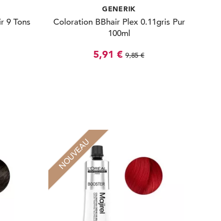
GENERIK
r 9 Tons
Coloration BBhair Plex 0.11gris Pur
100ml
5,91 €
9,85 €
NOUVEAU