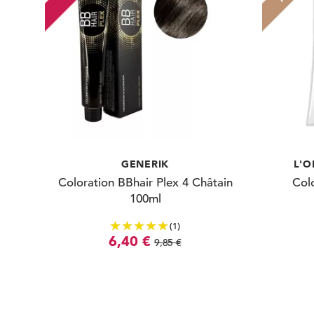
GENERIK
L'O
Coloration BBhair Plex 4 Châtain
Colo
100ml
(1)
6,40 €
9,85 €