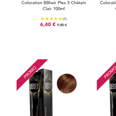
Coloration BBhair Plex 5 Châtain
Colorati
Clair 100ml
(1)
6,40 €
9,85 €
PROMO
PROM