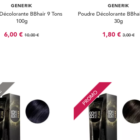
GENERIK
GENERIK
Décolorante BBhair 9 Tons
Poudre Décolorante BBhai
100g
30g
6,00 €
1,80 €
10,00 €
3,00 €
RE
PROMO