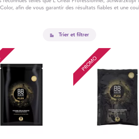
 reconnues telles que L'Oréal Professionnel, Schwarzkopf 
olor, afin de vous garantir des résultats fiables et une cou
Trier et filtrer
O
PROMO