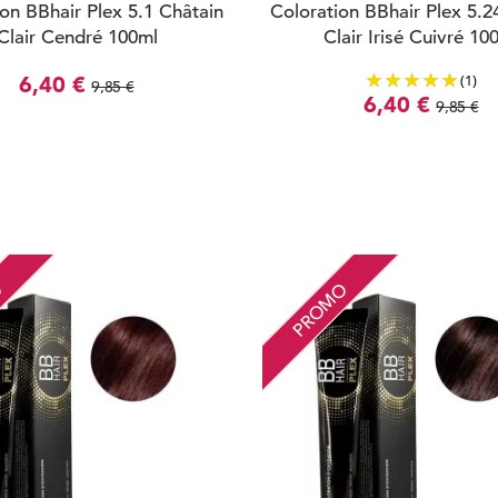
on BBhair Plex 5.1 Châtain
Coloration BBhair Plex 5.2
Clair Cendré 100ml
Clair Irisé Cuivré 10
(1)
6,40 €
9,85 €
6,40 €
9,85 €
O
PROMO