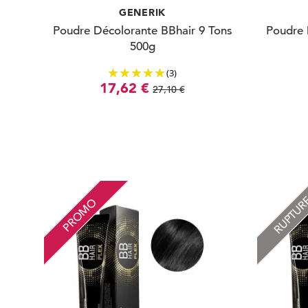
GENERIK
Poudre Décolorante BBhair 9 Tons
Poudre 
500g
(3)
17,62 €
27,10 €
RUPTU
PROMO