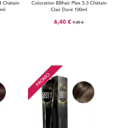
4 Châtain
Coloration BBhair Plex 5.3 Châtain
0ml
Clair Doré 100ml
6,40 €
9,85 €
PROMO