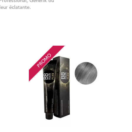
Professional, Générik ou
leur éclatante.
PROMO