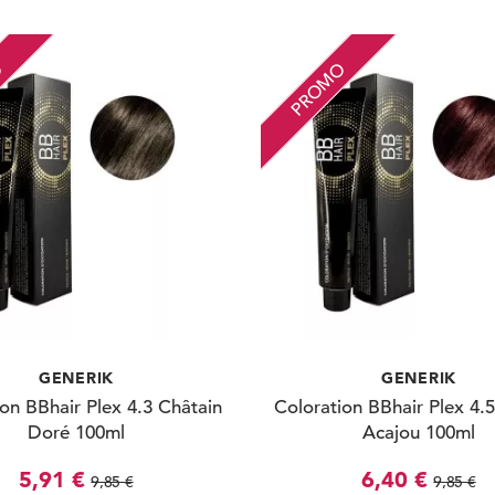
O
PROMO
GENERIK
GENERIK
on BBhair Plex 4.3 Châtain
Coloration BBhair Plex 4.
Doré 100ml
Acajou 100ml
5,91 €
6,40 €
9,85 €
9,85 €