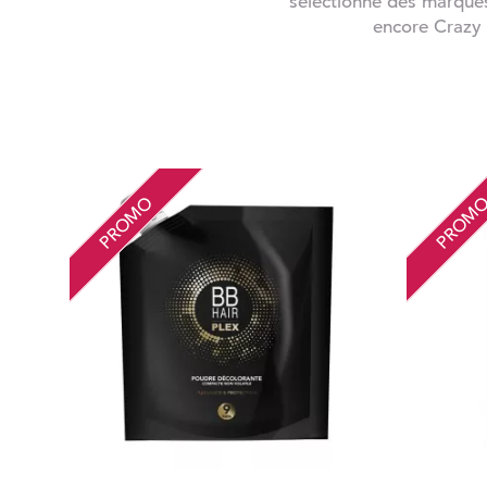
sélectionné des marques
encore Crazy C
PROMO
PROM