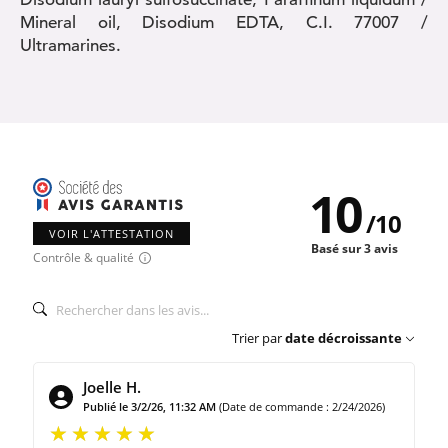
Mineral oil, Disodium EDTA, C.I. 77007 /
Ultramarines.
10
/
10
VOIR L'ATTESTATION
Basé sur 3 avis
Contrôle & qualité
Trier par
date décroissante
Joelle H.
Publié le 3/2/26, 11:32 AM
(Date de commande : 2/24/2026)