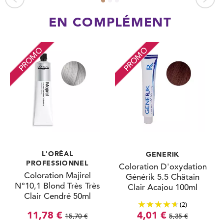
EN COMPLÉMENT
PROMO
PROMO
L'ORÉAL
GENERIK
PROFESSIONNEL
Coloration D'oxydation
Coloration Majirel
Générik 5.5 Châtain
N°10,1 Blond Très Très
Clair Acajou 100ml
Clair Cendré 50ml
(2)
11,78 €
4,01 €
15,70 €
5,35 €