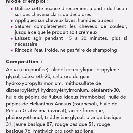
Mode d'emploi :
Utilisez cette nuance directement à partir du flacon
sur des cheveux clairs ou décolorés
Appliquez sur cheveux lavés, humides ou secs
Saturer complètement les cheveux de couleur,
jusqu'à ce que le produit soit crémeux
Laissez agir pendant 15 à 30 minutes, plus si
nécessaire
Rincez à l'eau froide, ne pas faire de shampoing
Composition :
Aqua (eau purifiée), alcool cétéarylique, propylène
glycol, cétéareth-20, chlorure de guar
hydroxypropyltrimonium, méthosulfate de
distearoyléthyl hydroxyéthylmonium, cétéareth-30,
huile de pépins de Rubus Idaeus (framboise), huile de
pépins de Helianthus Annuus (tournesol), huile de
Persea Gratissima (avocat), acide formique,
phénoxyéthanol, triéthylène glycol, orange basique
31, jaune basique 87, rouge basique 51, rouge
basique 76, méthylchloroisothiazolione,