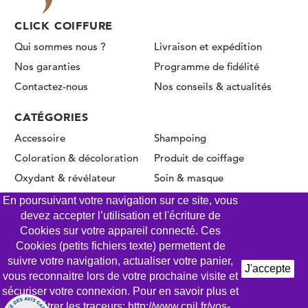
CLICK COIFFURE
Qui sommes nous ?
Livraison et expédition
Nos garanties
Programme de fidélité
Contactez-nous
Nos conseils & actualités
CATÉGORIES
Accessoire
Shampoing
Coloration & décoloration
Produit de coiffage
Oxydant & révélateur
Soin & masque
Permanente & Lissage
En poursuivant votre navigation sur ce site, vous
devez accepter l’utilisation et l'écriture de
Cookies sur votre appareil connecté. Ces
Cookies (petits fichiers texte) permettent de
© CLICK COIFFURE 2026 - Tous droits réservés
suivre votre navigation, actualiser votre panier,
J'accepte
vous reconnaitre lors de votre prochaine visite et
Mentions légales
Conditions Générales de Vente
sécuriser votre connexion. Pour en savoir plus et
Gestion des Cookies
Politique de confidentialité
paramétrer les traceurs: http://www.cnil.fr/vos-