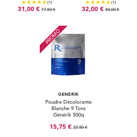
(1)
(1)
31,00 €
32,00 €
77,50 €
80,00 €
PROMO
GENERIK
Poudre Décolorante
Blanche 9 Tons
Générik 500g
15,75 €
22,50 €