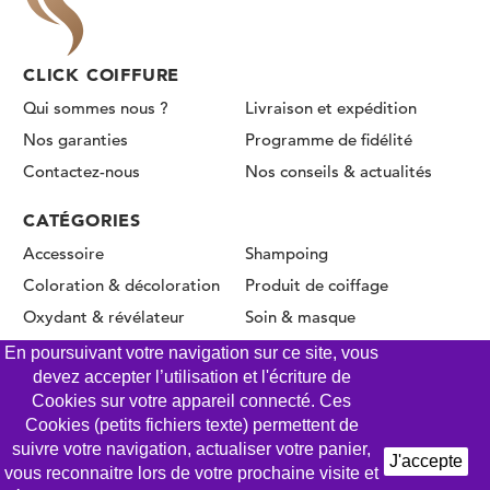
CLICK COIFFURE
Qui sommes nous ?
Livraison et expédition
Nos garanties
Programme de fidélité
Contactez-nous
Nos conseils & actualités
CATÉGORIES
Accessoire
Shampoing
Coloration & décoloration
Produit de coiffage
Oxydant & révélateur
Soin & masque
Permanente & Lissage
En poursuivant votre navigation sur ce site, vous
devez accepter l’utilisation et l'écriture de
Cookies sur votre appareil connecté. Ces
Cookies (petits fichiers texte) permettent de
© CLICK COIFFURE 2026 - Tous droits réservés
suivre votre navigation, actualiser votre panier,
J'accepte
vous reconnaitre lors de votre prochaine visite et
Mentions légales
Conditions Générales de Vente