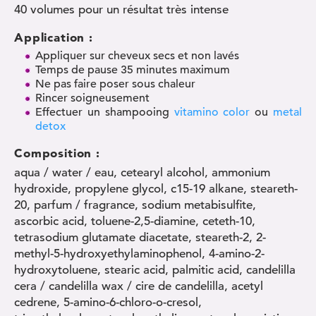
40 volumes pour un résultat très intense
Application :
Appliquer sur cheveux secs et non lavés
Temps de pause 35 minutes maximum
Ne pas faire poser sous chaleur
Rincer soigneusement
Effectuer un shampooing
vitamino color
ou
metal
detox
Composition :
aqua / water / eau, cetearyl alcohol, ammonium
hydroxide, propylene glycol, c15-19 alkane, steareth-
20, parfum / fragrance, sodium metabisulfite,
ascorbic acid, toluene-2,5-diamine, ceteth-10,
tetrasodium glutamate diacetate, steareth-2, 2-
methyl-5-hydroxyethylaminophenol, 4-amino-2-
hydroxytoluene, stearic acid, palmitic acid, candelilla
cera / candelilla wax / cire de candelilla, acetyl
cedrene, 5-amino-6-chloro-o-cresol,