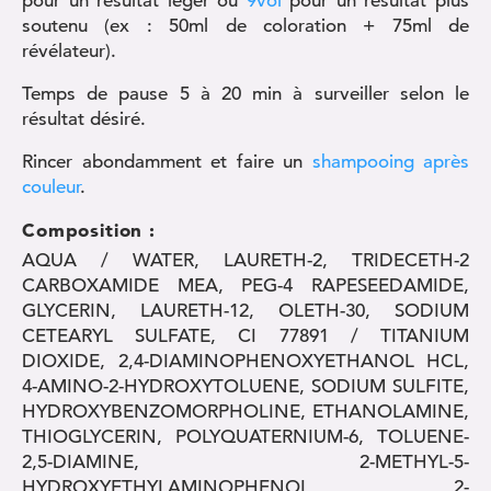
pour un résultat léger ou
9vol
pour un résultat plus
soutenu (ex : 50ml de coloration + 75ml de
révélateur).
Temps de pause 5 à 20 min à surveiller selon le
résultat désiré.
Rincer abondamment et faire un
shampooing après
couleur
.
Composition :
AQUA / WATER, LAURETH-2, TRIDECETH-2
CARBOXAMIDE MEA, PEG-4 RAPESEEDAMIDE,
GLYCERIN, LAURETH-12, OLETH-30, SODIUM
CETEARYL SULFATE, CI 77891 / TITANIUM
DIOXIDE, 2,4-DIAMINOPHENOXYETHANOL HCL,
4-AMINO-2-HYDROXYTOLUENE, SODIUM SULFITE,
HYDROXYBENZOMORPHOLINE, ETHANOLAMINE,
THIOGLYCERIN, POLYQUATERNIUM-6, TOLUENE-
2,5-DIAMINE, 2-METHYL-5-
HYDROXYETHYLAMINOPHENOL, 2-