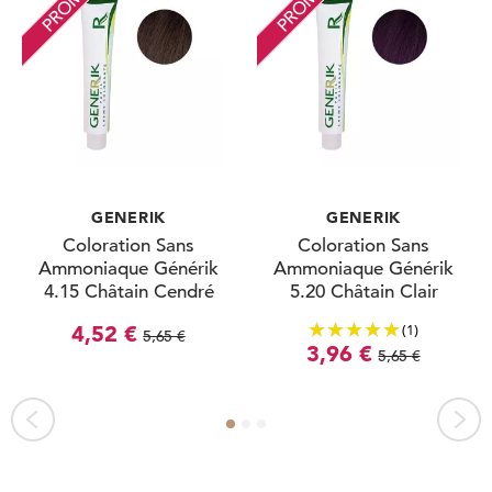
PROMO
PROMO
GENERIK
GENERIK
Coloration Sans
Coloration Sans
Ammoniaque Générik
Ammoniaque Générik
4.15 Châtain Cendré
5.20 Châtain Clair
Acajou 100ml
Violine Intense 100ml
(1)
4,52 €
5,65 €
3,96 €
5,65 €