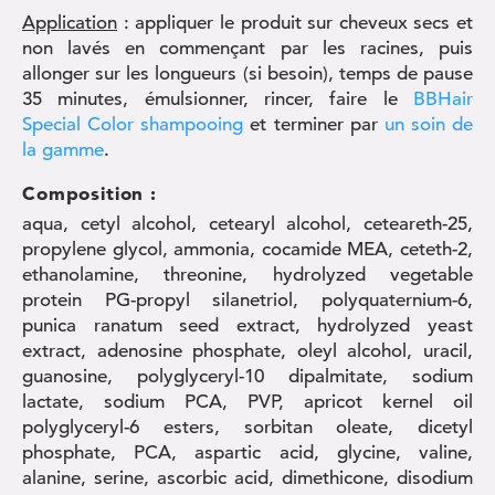
Application
: appliquer le produit sur cheveux secs et
non lavés en commençant par les racines, puis
allonger sur les longueurs (si besoin), temps de pause
35 minutes, émulsionner, rincer, faire le
BBHair
Special Color shampooing
et terminer par
un soin de
la gamme
.
Composition :
aqua, cetyl alcohol, cetearyl alcohol, ceteareth-25,
propylene glycol, ammonia, cocamide MEA, ceteth-2,
ethanolamine, threonine, hydrolyzed vegetable
protein PG-propyl silanetriol, polyquaternium-6,
punica ranatum seed extract, hydrolyzed yeast
extract, adenosine phosphate, oleyl alcohol, uracil,
guanosine, polyglyceryl-10 dipalmitate, sodium
lactate, sodium PCA, PVP, apricot kernel oil
polyglyceryl-6 esters, sorbitan oleate, dicetyl
phosphate, PCA, aspartic acid, glycine, valine,
alanine, serine, ascorbic acid, dimethicone, disodium