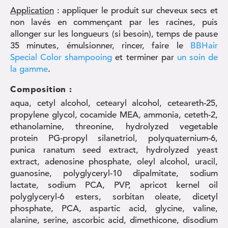
Application
: appliquer le produit sur cheveux secs et
non lavés en commençant par les racines, puis
allonger sur les longueurs (si besoin), temps de pause
35 minutes, émulsionner, rincer, faire le
BBHair
Special Color shampooing
et terminer par
un soin de
la gamme
.
Composition :
aqua, cetyl alcohol, cetearyl alcohol, ceteareth-25,
propylene glycol, cocamide MEA, ammonia, ceteth-2,
ethanolamine, threonine, hydrolyzed vegetable
protein PG-propyl silanetriol, polyquaternium-6,
punica ranatum seed extract, hydrolyzed yeast
extract, adenosine phosphate, oleyl alcohol, uracil,
guanosine, polyglyceryl-10 dipalmitate, sodium
lactate, sodium PCA, PVP, apricot kernel oil
polyglyceryl-6 esters, sorbitan oleate, dicetyl
phosphate, PCA, aspartic acid, glycine, valine,
alanine, serine, ascorbic acid, dimethicone, disodium