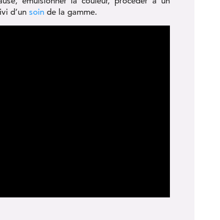
e, émulsionner la couleur, procéder à un
ivi d’un
soin
de la gamme.