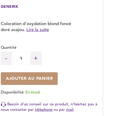
GENERIK
Coloration d'oxydation blond foncé
doré acajou.
Lire la suite
Quantité
AJOUTER AU PANIER
Disponibilité:
En stock
Besoin d'un conseil sur ce produit, n'hésitez pas à
nous contacter par
téléphone
ou par
mail
.