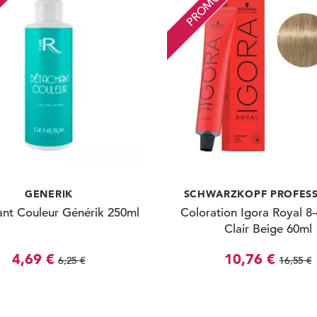
O
PROMO
GENERIK
SCHWARZKOPF PROFES
nt Couleur Générik 250ml
Coloration Igora Royal 8
Clair Beige 60ml
4,69 €
10,76 €
6,25 €
16,55 €