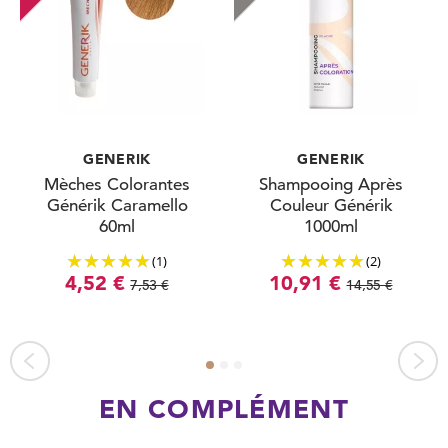
GENERIK
GENERIK
Mèches Colorantes
Shampooing Après
Générik Caramello
Couleur Générik
60ml
1000ml
(1)
(2)
4,52 €
10,91 €
7,53 €
14,55 €
EN COMPLÉMENT