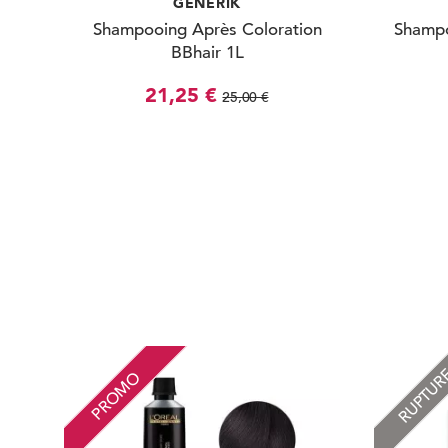
GENERIK
Shampooing Après Coloration
Shampo
BBhair 1L
21,25 €
25,00 €
RUPTU
PROMO