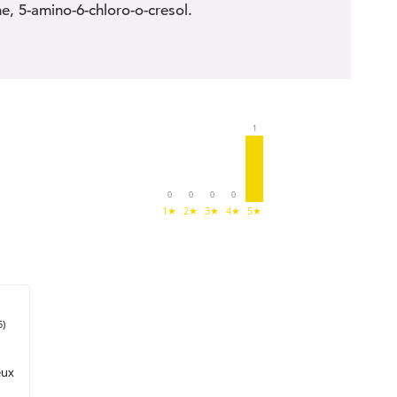
e, 5-amino-6-chloro-o-cresol.
1
0
0
0
0
1★
2★
3★
4★
5★
5)
eux