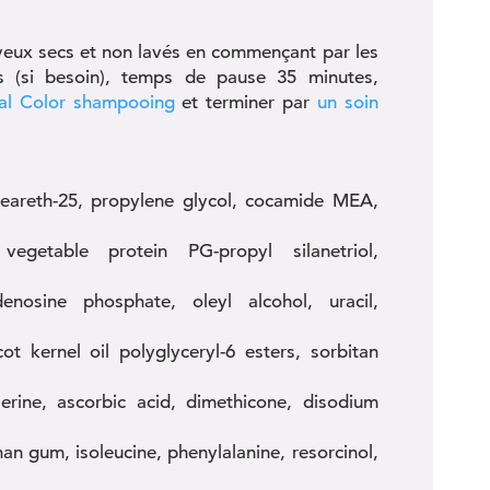
eveux secs et non lavés en commençant par les
rs (si besoin), temps de pause 35 minutes,
al Color shampooing
et terminer par
un soin
eteareth-25, propylene glycol, cocamide MEA,
vegetable protein PG-propyl silanetriol,
enosine phosphate, oleyl alcohol, uracil,
t kernel oil polyglyceryl-6 esters, sorbitan
 serine, ascorbic acid, dimethicone, disodium
than gum, isoleucine, phenylalanine, resorcinol,