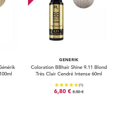
GENERIK
Générik
Coloration BBhair Shine 9.11 Blond
 100ml
Très Clair Cendré Intense 60ml
(1)
6,80 €
8,50 €