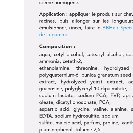
crème homogène.
Application
: appliquer le produit sur ch
racines, puis allonger sur les longueu
émulsionner, rincer, faire le
BBHair Speci
de la gamme
.
Composition :
aqua, cetyl alcohol, cetearyl alcohol, c
ammonia, ceteth-2,
ethanolamine, threonine, hydrolyzed 
polyquaternium-6, punica granatum seed
extract, hydrolyzed yeast extract, ad
guanosine, polyglyceryl-10 dipalmitate,
sodium lactate, sodium PCA, PVP, aprico
oleate, dicetyl phosphate, PCA,
aspartic acid, glycine, valine, alanine,
EDTA, sodium hydrosulfite, sodium
sulfite, maleic acid, parfum, proline, xan
p-aminophenol, toluene-2,5-