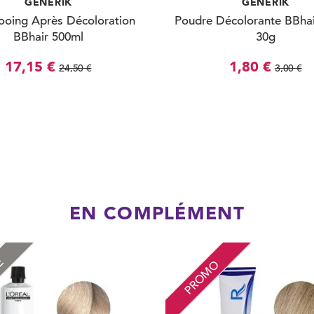
GENERIK
GENERIK
oing Après Décoloration
Poudre Décolorante BBhai
BBhair 500ml
30g
17,15 €
1,80 €
24,50 €
3,00 €
EN COMPLÉMENT
RE
PROMO