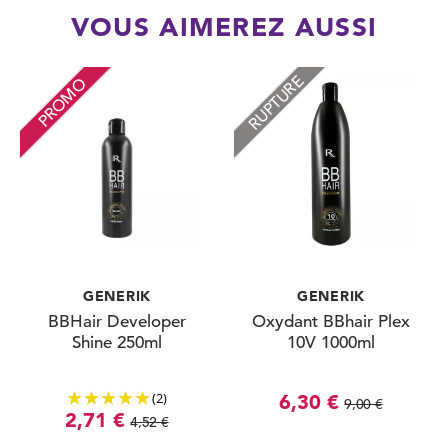
VOUS AIMEREZ AUSSI
RUPTURE
PROMO
GENERIK
GENERIK
BBHair Developer
Oxydant BBhair Plex
Shine 250ml
10V 1000ml
(2)
6,30 €
9,00 €
2,71 €
4,52 €