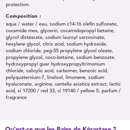
protection.
Composition :
aqua / water / eau, sodium c14-16 olefin sulfonate,
cocamide mea, glycerin, cocamidopropyl betaine,
glycol distearate, sodium lauroyl sarcosinate,
hexylene glycol, citric acid, sodium hydroxide,
sodium chloride, peg-55 propylene glycol oleate,
propylene glycol, coco-betaine, sodium benzoate,
hydroxypropyl guar hydroxypropyltrimonium
chloride, salicylic acid, carbomer, benzoic acid,
polyquaternium-7, linalool, limonene, sodium
hyaluronate, arginine, centella asiatica extract, lactic
acid, ci 17200 / red 33, ci 19140 / yellow 5, parfum /
fragrance
Qu’est-ce que les Bains de Kérastase ?