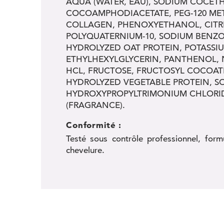
AQUA (WATER, EAU), SODIUM COCETH
COCOAMPHODIACETATE, PEG-120 ME
COLLAGEN, PHENOXYETHANOL, CITRI
POLYQUATERNIUM-10, SODIUM BENZO
HYDROLYZED OAT PROTEIN, POTASSI
ETHYLHEXYLGLYCERIN, PANTHENOL, N
HCL, FRUCTOSE, FRUCTOSYL COCOAT
HYDROLYZED VEGETABLE PROTEIN, S
HYDROXYPROPYLTRIMONIUM CHLORID
(FRAGRANCE).
Conformité :
Testé sous contrôle professionnel, form
chevelure.