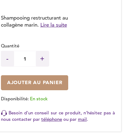
Shampooing restructurant au
collagène marin.
Lire la suite
Quantité
AJOUTER AU PANIER
Disponibilité:
En stock
Besoin d'un conseil sur ce produit, n'hésitez pas à
nous contacter par
téléphone
ou par
mail
.