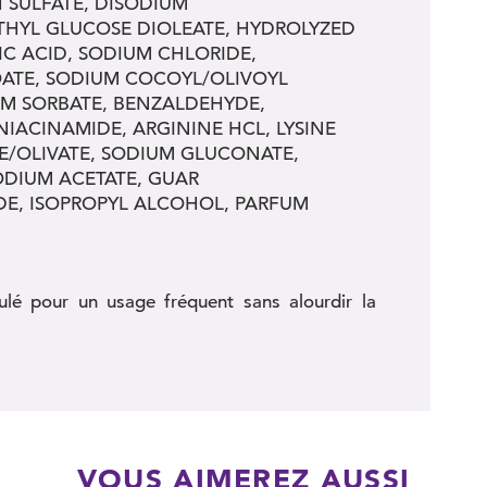
 SULFATE, DISODIUM
THYL GLUCOSE DIOLEATE, HYDROLYZED
C ACID, SODIUM CHLORIDE,
ATE, SODIUM COCOYL/OLIVOYL
UM SORBATE, BENZALDEHYDE,
IACINAMIDE, ARGININE HCL, LYSINE
E/OLIVATE, SODIUM GLUCONATE,
ODIUM ACETATE, GUAR
E, ISOPROPYL ALCOHOL, PARFUM
ulé pour un usage fréquent sans alourdir la
VOUS AIMEREZ AUSSI