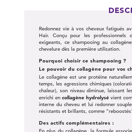
DESC
Redonnez vie à vos cheveux fatigués a
Hair. Conçu pour les professionnels d
exigeants, ce shampooing au collagène 
chevelure dès la première utilisation.
Pourquoi choisir ce shampooing ?
Le pouvoir du collagène pour vos c
Le collagène est une protéine naturelleme
temps, les agressions chimiques (colorat
chaleur), son niveau diminue, laissant l
collagène hydrolysé
enrichi en
vient comb
interne du cheveu et lui redonner souples
résistants et brillants, comme “reboostés” 
Des actifs complémentaires :
En plus du collagène, la formule associ