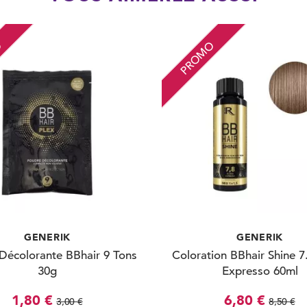
O
PROMO
GENERIK
GENERIK
Décolorante BBhair 9 Tons
Coloration BBhair Shine 7
30g
Expresso 60ml
1,80 €
6,80 €
3,00 €
8,50 €