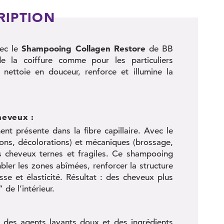
RIPTION
Shampooing Collagen Restore
vec le
de BB
e la coiffure comme pour les particuliers
nettoie en douceur, renforce et illumine la
heveux :
nt présente dans la fibre capillaire. Avec le
ions, décolorations) et mécaniques (brossage,
es cheveux ternes et fragiles. Ce shampooing
ler les zones abîmées, renforcer la structure
se et élasticité. Résultat : des cheveux plus
de l’intérieur.
e des agents lavants doux et des ingrédients