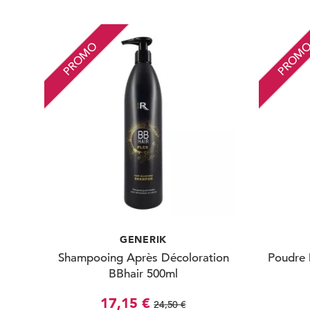
PROMO
PROM
GENERIK
Shampooing Après Décoloration
Poudre 
BBhair 500ml
17,15 €
24,50 €