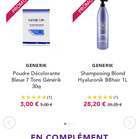
PROMO
PROMO
GENERIK
GENERIK
Poudre Décolorante
Shampooing Blond
Bleue 7 Tons Générik
Hyaluronik BBhair 1L
30g
(1)
(1)
3,00 €
28,20 €
5,00 €
35,25 €
EN COMPLÉMENT