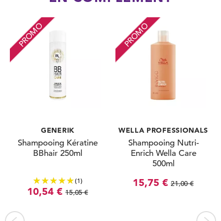
PROMO
PROMO
GENERIK
WELLA PROFESSIONALS
Shampooing Kératine
Shampooing Nutri-
BBhair 250ml
Enrich Wella Care
500ml
(1)
15,75 €
21,00 €
10,54 €
15,05 €