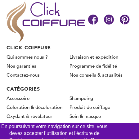
CLICK COIFFURE
Qui sommes nous ?
Livraison et expédition
Nos garanties
Programme de fidélité
Contactez-nous
Nos conseils & actualités
CATÉGORIES
Accessoire
Shampoing
Coloration & décoloration
Produit de coiffage
Oxydant & révélateur
Soin & masque
Permanente & Lissage
En poursuivant votre navigation sur ce site, vous
devez accepter l’utilisation et l'écriture de