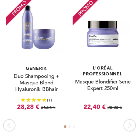
PROMO
PROMO
L'ORÉAL
GENERIK
PROFESSIONNEL
Duo Shampooing +
Masque Blondifier Série
Masque Blond
Expert 250ml
Hyaluronik BBhair
(1)
28,28 €
22,40 €
36,26 €
28,00 €