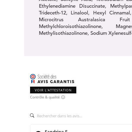
Ethylenediamine Disuccinate, Methylp
Trideceth-12, Linalool, Hexyl Cinnamal
Microcitrus Australasica Fr
Methylchloroisothiazolinone, M
Methylisothiazolinone, Sodium Xylenesulf
VOIR L'ATTESTATION
Contrôle & qualité
Sandrine F.