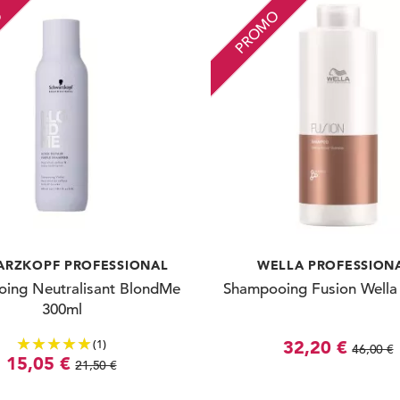
O
PROMO
RZKOPF PROFESSIONAL
WELLA PROFESSION
ing Neutralisant BlondMe
Shampooing Fusion Wella
300ml
(1)
32,20 €
46,00 €
15,05 €
21,50 €