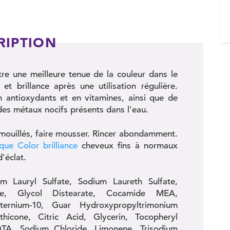
RIPTION
e une meilleure tenue de la couleur dans le
t brillance après une utilisation régulière.
n antioxydants et en vitamines, ainsi que de
 des métaux nocifs présents dans l'eau.
mouillés, faire mousser. Rincer abondamment.
ue Color brilliance
cheveux fins à normaux
'éclat.
 Lauryl Sulfate, Sodium Laureth Sulfate,
one, Glycol Distearate, Cocamide MEA,
aternium-10, Guar Hydroxypropyltrimonium
icone, Citric Acid, Glycerin, Tocopheryl
EDTA, Sodium Chloride, Limonene, Trisodium