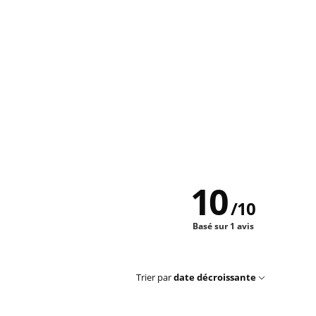
10
/
10
Basé sur 1 avis
Trier par
date décroissante