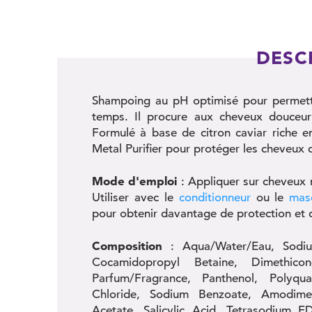
DESC
Shampoing au pH optimisé pour permettr
temps. Il procure aux cheveux douceur e
Formulé à base de citron caviar riche e
Metal Purifier pour protéger les cheveux
Mode d'emploi
: Appliquer sur cheveux 
Utiliser avec le
conditionneur
ou le
masq
pour obtenir davantage de protection et d
Composition
: Aqua/Water/Eau, Sodium
Cocamidopropyl Betaine, Dimethic
Parfum/Fragrance, Panthenol, Polyqu
Chloride, Sodium Benzoate, Amodimeth
Acetate, Salicylic Acid, Tetrasodium 