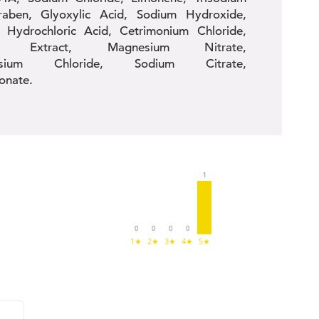
araben, Glyoxylic Acid, Sodium Hydroxide,
, Hydrochloric Acid, Cetrimonium Chloride,
uit Extract, Magnesium Nitrate,
agnesium Chloride, Sodium Citrate,
onate.
1
0
0
0
0
1★
2★
3★
4★
5★