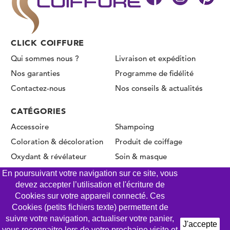
CLICK COIFFURE
Qui sommes nous ?
Livraison et expédition
Nos garanties
Programme de fidélité
Contactez-nous
Nos conseils & actualités
CATÉGORIES
Accessoire
Shampoing
Coloration & décoloration
Produit de coiffage
Oxydant & révélateur
Soin & masque
Permanente & Lissage
En poursuivant votre navigation sur ce site, vous
devez accepter l’utilisation et l'écriture de
Cookies sur votre appareil connecté. Ces
Cookies (petits fichiers texte) permettent de
© CLICK COIFFURE 2026 - Tous droits réservés
suivre votre navigation, actualiser votre panier,
J'accepte
vous reconnaitre lors de votre prochaine visite et