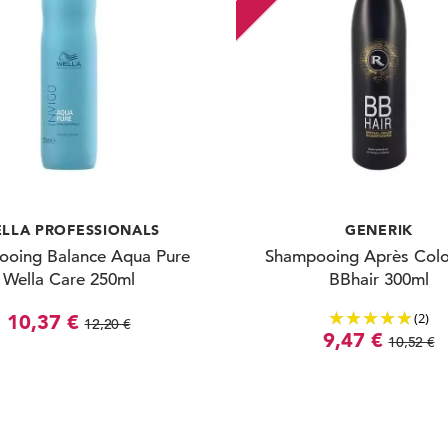
LLA PROFESSIONALS
GENERIK
oing Balance Aqua Pure
Shampooing Après Colo
Wella Care 250ml
BBhair 300ml
(2)
10,37 €
12,20 €
9,47 €
10,52 €