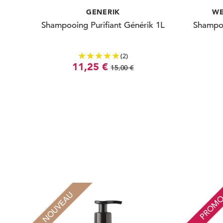
GENERIK
WE
Shampooing Purifiant Générik 1L
Shampoo
(2)
11,25 €
15,00 €
NOUVEAU
PROM