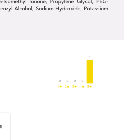
a-Isomethyl Ionone, Propylene Glycol, PEG-
Benzyl Alcohol, Sodium Hydroxide, Potassium
1
0
0
0
0
1★
2★
3★
4★
5★
5)