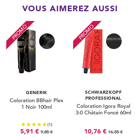
VOUS AIMEREZ AUSSI
PROMO
PROMO
SCHWARZKOPF
GENERIK
PROFESSIONAL
Coloration BBhair Plex
Coloration Igora Royal
1 Noir 100ml
3-0 Châtain Foncé 60ml
(1)
5,91 €
10,76 €
9,85 €
16,55 €