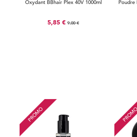
Oxydant BBhair Plex 40V 1000ml
Poudre 
5,85 €
9,00 €
PROMO
PROM