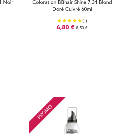
1 Noir
Coloration BBhair Shine 7.34 Blond
Doré Cuivré 60ml
(1)
6,80 €
8,50 €
PROMO