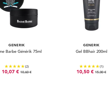
GENERIK
GENERIK
e Barbe Générik 75ml
Gel BBhair 200ml
(2)
(1)
10,07 €
10,50 €
10,60 €
15,00 €