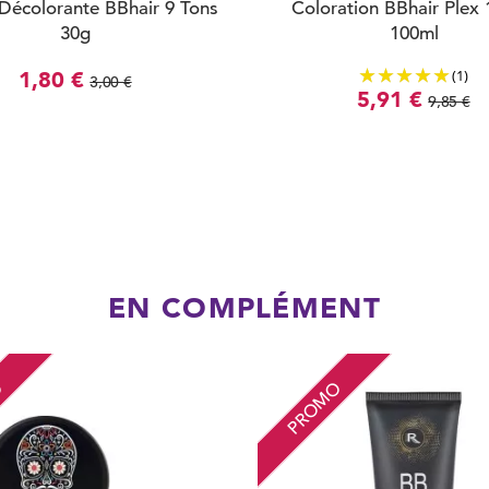
Décolorante BBhair 9 Tons
Coloration BBhair Plex 
30g
100ml
(1)
1,80 €
3,00 €
5,91 €
9,85 €
EN COMPLÉMENT
O
PROMO