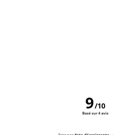
9
/
10
Basé sur 4 avis