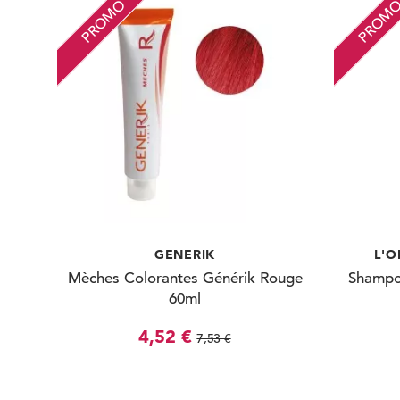
PROMO
PROM
GENERIK
L'O
Mèches Colorantes Générik Rouge
Shampoo
60ml
4,52 €
7,53 €