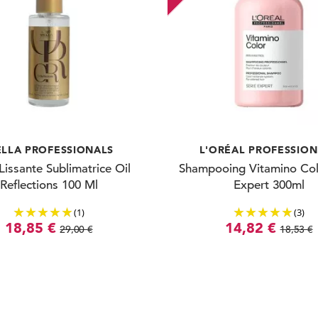
LLA PROFESSIONALS
L'ORÉAL PROFESSIO
Lissante Sublimatrice Oil
Shampooing Vitamino Col
Reflections 100 Ml
Expert 300ml
(1)
(3)
18,85 €
14,82 €
29,00 €
18,53 €