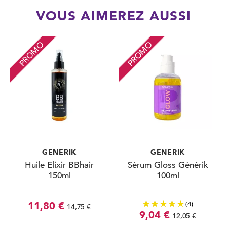
VOUS AIMEREZ AUSSI
PROMO
PROMO
GENERIK
GENERIK
Huile Elixir BBhair
Sérum Gloss Générik
150ml
100ml
(4)
11,80 €
14,75 €
9,04 €
12,05 €