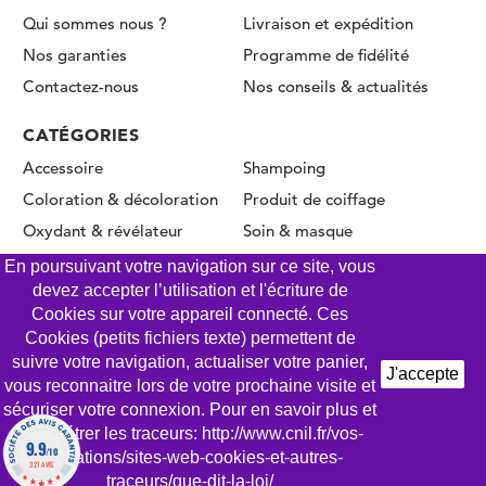
Qui sommes nous ?
Livraison et expédition
Nos garanties
Programme de fidélité
Contactez-nous
Nos conseils & actualités
CATÉGORIES
Accessoire
Shampoing
Coloration & décoloration
Produit de coiffage
Oxydant & révélateur
Soin & masque
Permanente & Lissage
En poursuivant votre navigation sur ce site, vous
devez accepter l’utilisation et l'écriture de
Cookies sur votre appareil connecté. Ces
Cookies (petits fichiers texte) permettent de
© CLICK COIFFURE 2026 - Tous droits réservés
suivre votre navigation, actualiser votre panier,
J'accepte
vous reconnaitre lors de votre prochaine visite et
Mentions légales
Conditions Générales de Vente
sécuriser votre connexion. Pour en savoir plus et
Gestion des Cookies
Politique de confidentialité
paramétrer les traceurs: http://www.cnil.fr/vos-
9.9
/10
obligations/sites-web-cookies-et-autres-
AJOUTER AU PANIER
327 AVIS
traceurs/que-dit-la-loi/