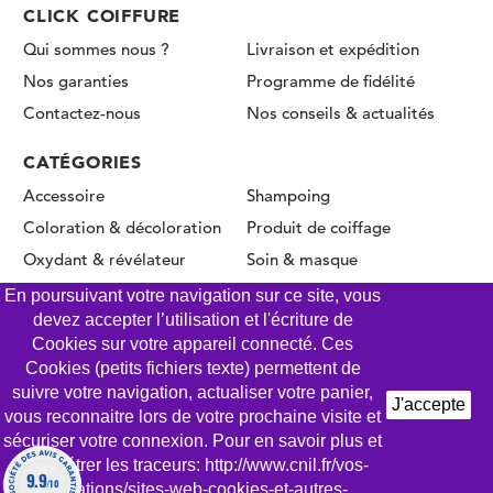
CLICK COIFFURE
Qui sommes nous ?
Livraison et expédition
Nos garanties
Programme de fidélité
Contactez-nous
Nos conseils & actualités
CATÉGORIES
Accessoire
Shampoing
Coloration & décoloration
Produit de coiffage
Oxydant & révélateur
Soin & masque
Permanente & Lissage
En poursuivant votre navigation sur ce site, vous
devez accepter l’utilisation et l'écriture de
Cookies sur votre appareil connecté. Ces
Cookies (petits fichiers texte) permettent de
© CLICK COIFFURE 2026 - Tous droits réservés
suivre votre navigation, actualiser votre panier,
J'accepte
vous reconnaitre lors de votre prochaine visite et
Mentions légales
Conditions Générales de Vente
sécuriser votre connexion. Pour en savoir plus et
Gestion des Cookies
Politique de confidentialité
paramétrer les traceurs: http://www.cnil.fr/vos-
9.9
/10
obligations/sites-web-cookies-et-autres-