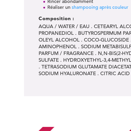
Rincer abondamment
Réaliser un
shampooing après couleur
Composition :
AQUA / WATER / EAU . CETEARYL ALC
PROPANEDIOL . BUTYROSPERMUM PARKI
OLEYL ALCOHOL . COCO-GLUCOSIDE . 
AMINOPHENOL . SODIUM METABISUL
PARFUM / FRAGRANCE . N,N-BIS(2-H
SULFATE . HYDROXYETHYL-3,4-METHY
. TETRASODIUM GLUTAMATE DIACETAT
SODIUM HYALURONATE . CITRIC ACID