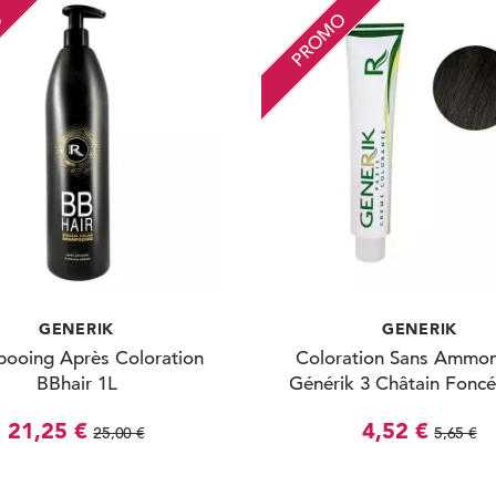
O
PROMO
GENERIK
GENERIK
ooing Après Coloration
Coloration Sans Ammo
BBhair 1L
Générik 3 Châtain Fonc
21,25 €
4,52 €
25,00 €
5,65 €