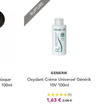
RUPTURE
GENERIK
niaque
Oxydant Crème Universel Générik
é 100ml
10V 100ml
(1)
1,63 €
2,04 €