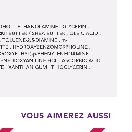
OHOL . ETHANOLAMINE . GLYCERIN .
I BUTTER / SHEA BUTTER . OLEIC ACID .
TOLUENE-2,5-DIAMINE . m-
FITE . HYDROXYBENZOMORPHOLINE .
YDROXYETHYL)-p-PHENYLENEDIAMINE
LENEDIOXYANILINE HCL . ASCORBIC ACID
E . XANTHAN GUM . THIOGLYCERIN .
VOUS AIMEREZ AUSSI