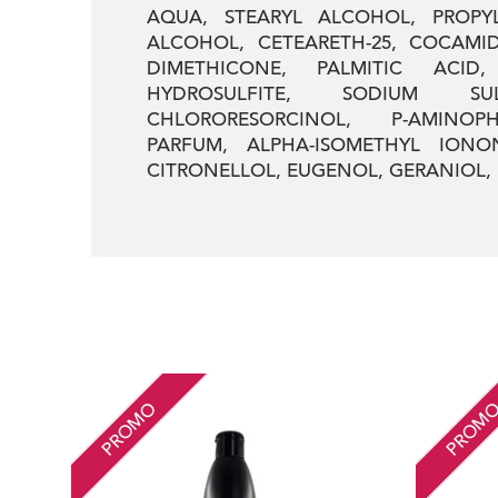
AQUA, STEARYL ALCOHOL, PROPY
ALCOHOL, CETEARETH-25, COCAMID
DIMETHICONE, PALMITIC ACID
HYDROSULFITE, SODIUM SUL
CHLORORESORCINOL, P-AMINOPHE
PARFUM, ALPHA-ISOMETHYL IONO
CITRONELLOL, EUGENOL, GERANIOL,
PROMO
PROM