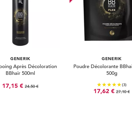
GENERIK
GENERIK
oing Après Décoloration
Poudre Décolorante BBhai
BBhair 500ml
500g
(3)
17,15 €
24,50 €
17,62 €
27,10 €