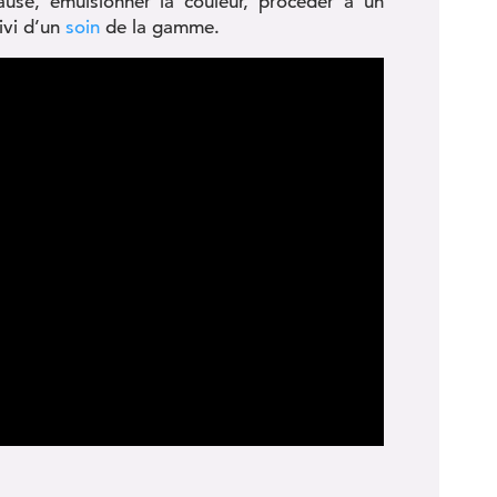
e, émulsionner la couleur, procéder à un
ivi d’un
soin
de la gamme.