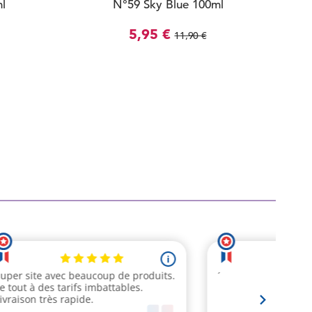
l
N°59 Sky Blue 100ml
5,95 €
11,90 €