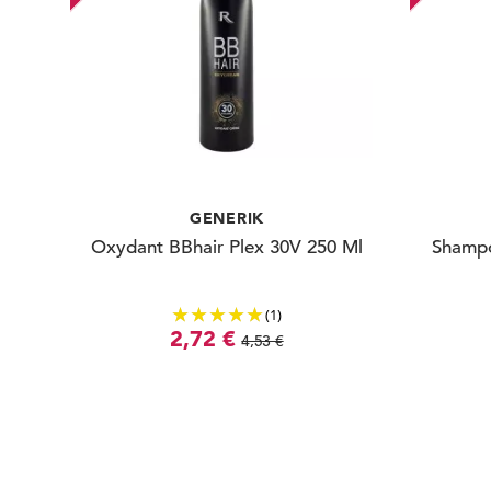
GENERIK
Oxydant BBhair Plex 30V 250 Ml
Shampo
(1)
2,72 €
4,53 €