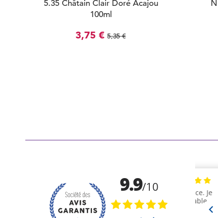
5.35 Châtain Clair Doré Acajou
N
100ml
3,75 €
5,35 €