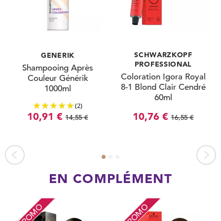
SCHWARZKOPF
GENERIK
PROFESSIONAL
Shampooing Après
Coloration Igora Royal
Couleur Générik
8-1 Blond Clair Cendré
1000ml
60ml
(2)
10,91 €
10,76 €
14,55 €
16,55 €
EN COMPLÉMENT
PROMO
PROMO