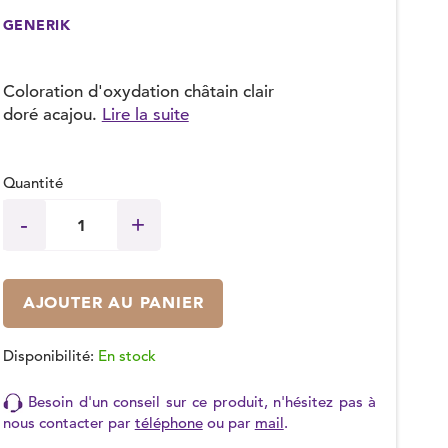
GENERIK
Coloration d'oxydation châtain clair
doré acajou.
Lire la suite
Quantité
AJOUTER AU PANIER
Disponibilité:
En stock
Besoin d'un conseil sur ce produit, n'hésitez pas à
nous contacter par
téléphone
ou par
mail
.