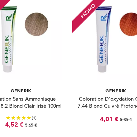
O
PROMO
GENERIK
GENERIK
ation Sans Ammoniaque
Coloration D'oxydation 
8.2 Blond Clair Irisé 100ml
7.44 Blond Cuivré Profon
(1)
4,01 €
5,35 €
4,52 €
5,65 €