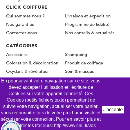
CLICK COIFFURE
Qui sommes nous ?
Livraison et expédition
Nos garanties
Programme de fidélité
Contactez-nous
Nos conseils & actualités
CATÉGORIES
Accessoire
Shampoing
Coloration & décoloration
Produit de coiffage
Oxydant & révélateur
Soin & masque
Permanente & Lissage
En poursuivant votre navigation sur ce site, vous
devez accepter l’utilisation et l'écriture de
Cookies sur votre appareil connecté. Ces
Cookies (petits fichiers texte) permettent de
© CLICK COIFFURE 2026 - Tous droits réservés
suivre votre navigation, actualiser votre panier,
J'accepte
vous reconnaitre lors de votre prochaine visite et
Mentions légales
Conditions Générales de Vente
sécuriser votre connexion. Pour en savoir plus et
Gestion des Cookies
Politique de confidentialité
paramétrer les traceurs: http://www.cnil.fr/vos-
9.9