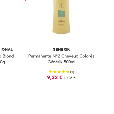
SIONAL
GENERIK
o Blond
Permanente N°2 Cheveux Colorés
50g
Générik 500ml
(1)
9,32 €
10,35 €