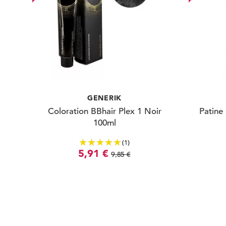
GENERIK
Coloration BBhair Plex 1 Noir
Patine
100ml
(1)
5,91 €
9,85 €