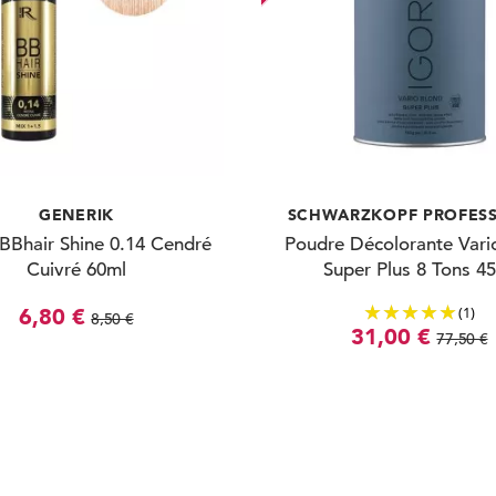
GENERIK
SCHWARZKOPF PROFES
 BBhair Shine 0.14 Cendré
Poudre Décolorante Vari
Cuivré 60ml
Super Plus 8 Tons 4
(1)
6,80 €
8,50 €
31,00 €
77,50 €