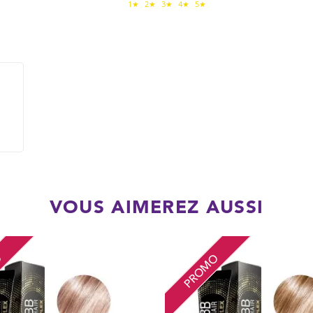
1★
2★
3★
4★
5★
VOUS AIMEREZ AUSSI
O
PROMO