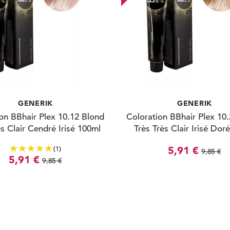
GENERIK
GENERIK
on BBhair Plex 10.12 Blond
Coloration BBhair Plex 10
ès Clair Cendré Irisé 100ml
Très Très Clair Irisé Dor
(1)
5,91 €
9,85 €
5,91 €
9,85 €