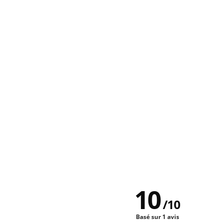
10
/
10
Basé sur 1 avis