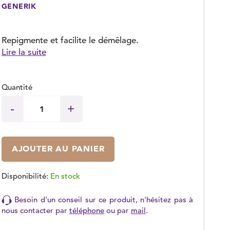
GENERIK
(1 avis)
Repigmente et facilite le démêlage.
Lire la suite
Quantité
AJOUTER AU PANIER
Disponibilité:
En stock
Besoin d'un conseil sur ce produit, n'hésitez pas à
nous contacter par
téléphone
ou par
mail
.