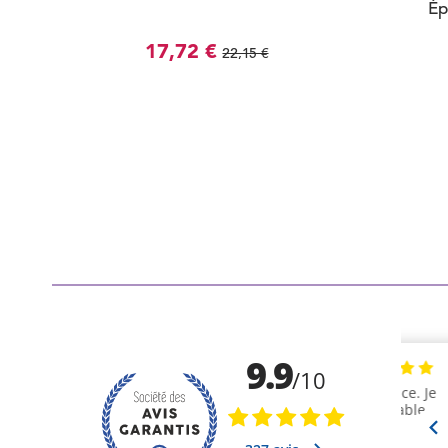
Ép
17,72 €
22,15 €