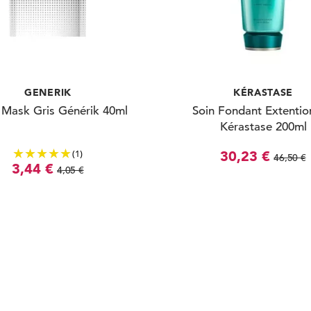
GENERIK
KÉRASTASE
 Mask Gris Générik 40ml
Soin Fondant Extentio
Kérastase 200ml
(1)
30,23 €
46,50 €
3,44 €
4,05 €