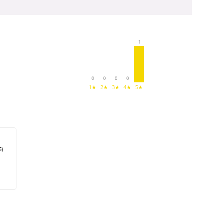
1
0
0
0
0
1★
2★
3★
4★
5★
5)