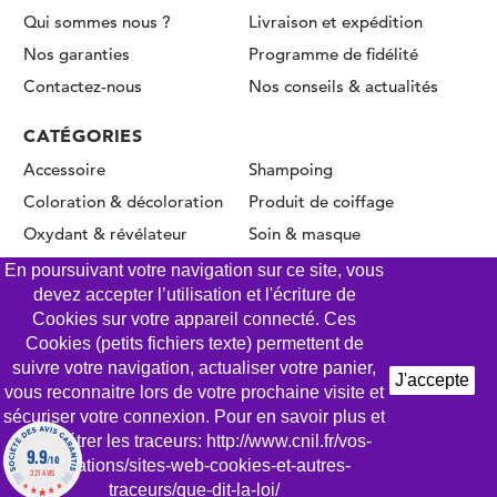
Qui sommes nous ?
Livraison et expédition
Nos garanties
Programme de fidélité
Contactez-nous
Nos conseils & actualités
CATÉGORIES
Accessoire
Shampoing
Coloration & décoloration
Produit de coiffage
Oxydant & révélateur
Soin & masque
Permanente & Lissage
En poursuivant votre navigation sur ce site, vous
devez accepter l’utilisation et l'écriture de
Cookies sur votre appareil connecté. Ces
Cookies (petits fichiers texte) permettent de
© CLICK COIFFURE 2026 - Tous droits réservés
suivre votre navigation, actualiser votre panier,
J'accepte
vous reconnaitre lors de votre prochaine visite et
Mentions légales
Conditions Générales de Vente
sécuriser votre connexion. Pour en savoir plus et
Gestion des Cookies
Politique de confidentialité
paramétrer les traceurs: http://www.cnil.fr/vos-
9.9
/10
obligations/sites-web-cookies-et-autres-
AJOUTER AU PANIER
327 AVIS
traceurs/que-dit-la-loi/