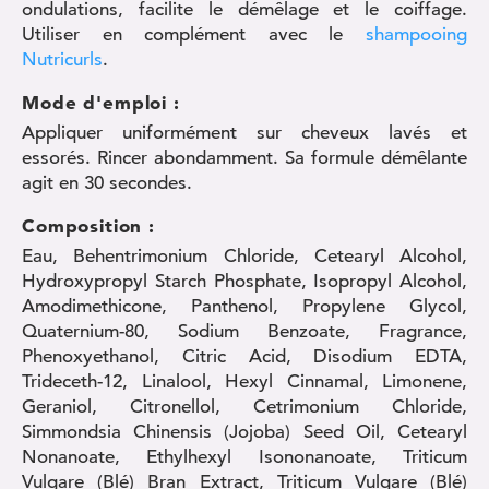
ondulations, facilite le démêlage et le coiffage.
Utiliser en complément avec le
shampooing
Nutricurls
.
Mode d'emploi :
Appliquer uniformément sur cheveux lavés et
essorés. Rincer abondamment. Sa formule démêlante
agit en 30 secondes.
Composition :
Eau, Behentrimonium Chloride, Cetearyl Alcohol,
Hydroxypropyl Starch Phosphate, Isopropyl Alcohol,
Amodimethicone, Panthenol, Propylene Glycol,
Quaternium-80, Sodium Benzoate, Fragrance,
Phenoxyethanol, Citric Acid, Disodium EDTA,
Trideceth-12, Linalool, Hexyl Cinnamal, Limonene,
Geraniol, Citronellol, Cetrimonium Chloride,
Simmondsia Chinensis (Jojoba) Seed Oil, Cetearyl
Nonanoate, Ethylhexyl Isononanoate, Triticum
Vulgare (Blé) Bran Extract, Triticum Vulgare (Blé)