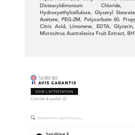
Distearyldimonium Chloride, P
Hydroxyethylcellulose, Glyceryl Stearat
Acetate, PEG-2M, Polysorbate 60, Propy
Citric Acid, Limonene, EDTA, Glycerin, 
Microcitrus Australasica Fruit Extract, BH
VOIR L'ATTESTATION
Contrôle & qualité
Sandrine F.