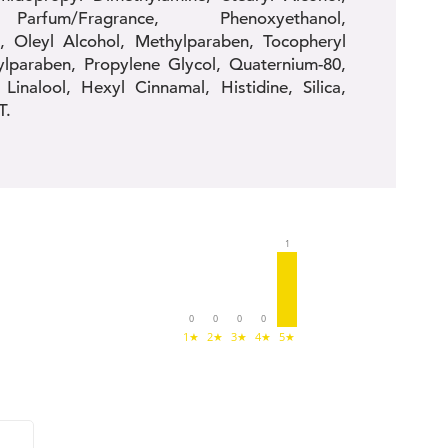
arfum/Fragrance, Phenoxyethanol,
e, Oleyl Alcohol, Methylparaben, Tocopheryl
lparaben, Propylene Glycol, Quaternium-80,
Linalool, Hexyl Cinnamal, Histidine, Silica,
T.
1
0
0
0
0
1★
2★
3★
4★
5★