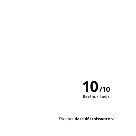
10
/
10
Basé sur 1 avis
Trier par
date décroissante