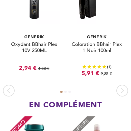
GENERIK
GENERIK
Oxydant BBhair Plex
Coloration BBhair Plex
10V 250ML
1 Noir 100ml
(1)
2,94 €
4,53 €
5,91 €
9,85 €
EN COMPLÉMENT
RUPTURE
PROMO