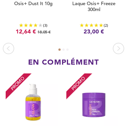
Osis+ Dust It 10g
Laque Osis+ Freeze
300ml
(3)
(2)
12,64 €
23,00 €
18,05 €
EN COMPLÉMENT
PROMO
PROMO