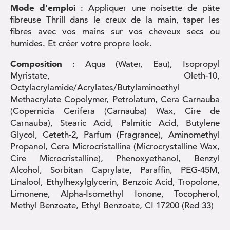
Mode d'emploi
: Appliquer une noisette de pâte
fibreuse Thrill dans le creux de la main, taper les
fibres avec vos mains sur vos cheveux secs ou
humides. Et créer votre propre look.
Composition
: Aqua (Water, Eau), Isopropyl
Myristate, Oleth-10,
Octylacrylamide/Acrylates/Butylaminoethyl
Methacrylate Copolymer, Petrolatum, Cera Carnauba
(Copernicia Cerifera (Carnauba) Wax, Cire de
Carnauba), Stearic Acid, Palmitic Acid, Butylene
Glycol, Ceteth-2, Parfum (Fragrance), Aminomethyl
Propanol, Cera Microcristallina (Microcrystalline Wax,
Cire Microcristalline), Phenoxyethanol, Benzyl
Alcohol, Sorbitan Caprylate, Paraffin, PEG-45M,
Linalool, Ethylhexylglycerin, Benzoic Acid, Tropolone,
Limonene, Alpha-Isomethyl Ionone, Tocopherol,
Methyl Benzoate, Ethyl Benzoate, CI 17200 (Red 33)