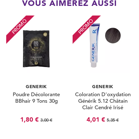
VOUS AIMEREZ AUSSI
PROMO
PROMO
GENERIK
GENERIK
Poudre Décolorante
Coloration D'oxydation
BBhair 9 Tons 30g
Générik 5.12 Châtain
Clair Cendré Irisé
100ml
1,80 €
4,01 €
3,00 €
5,35 €