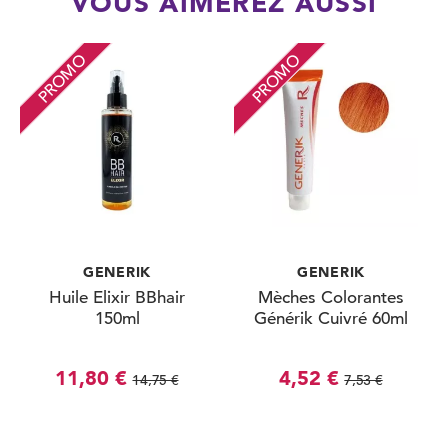
VOUS AIMEREZ AUSSI
PROMO
PROMO
GENERIK
GENERIK
Huile Elixir BBhair
Mèches Colorantes
150ml
Générik Cuivré 60ml
11,80 €
4,52 €
14,75 €
7,53 €